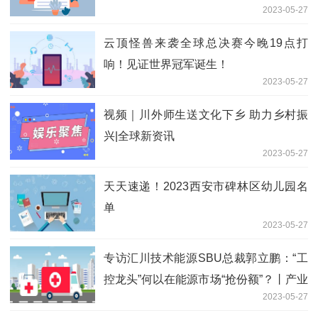
2023-05-27
云顶怪兽来袭全球总决赛今晚19点打
响！见证世界冠军诞生！
2023-05-27
视频｜川外师生送文化下乡 助力乡村振
兴|全球新资讯
2023-05-27
天天速递！2023西安市碑林区幼儿园名
单
2023-05-27
专访汇川技术能源SBU总裁郭立鹏：“工
控龙头”何以在能源市场“抢份额”？丨产业
2023-05-27
深观察