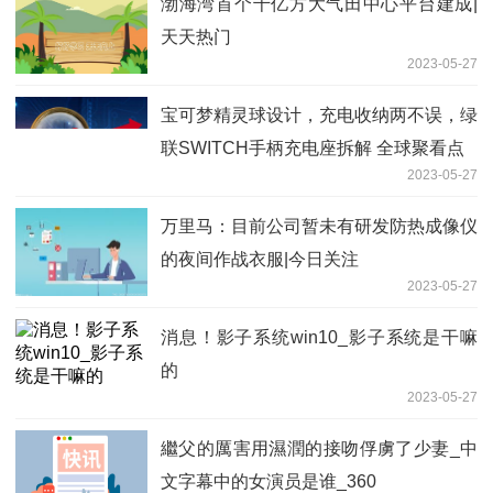
渤海湾首个千亿方大气田中心平台建成|
天天热门
2023-05-27
宝可梦精灵球设计，充电收纳两不误，绿
联SWITCH手柄充电座拆解 全球聚看点
2023-05-27
万里马：目前公司暂未有研发防热成像仪
的夜间作战衣服|今日关注
2023-05-27
消息！影子系统win10_影子系统是干嘛
的
2023-05-27
繼父的厲害用濕潤的接吻俘虜了少妻_中
文字幕中的女演员是谁_360