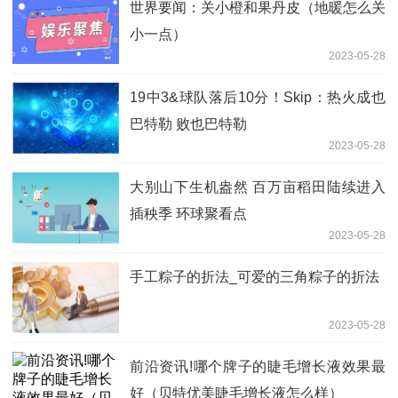
世界要闻：关小橙和果丹皮（地暖怎么关
小一点）
2023-05-28
19中3&球队落后10分！Skip：热火成也
巴特勒 败也巴特勒
2023-05-28
大别山下生机盎然 百万亩稻田陆续进入
插秧季 环球聚看点
2023-05-28
手工粽子的折法_可爱的三角粽子的折法
2023-05-28
前沿资讯!哪个牌子的睫毛增长液效果最
好（贝特优美睫毛增长液怎么样）