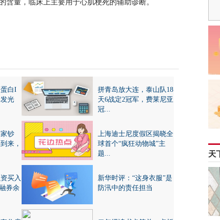
I）的含量，临床上主要用于心肌梗死的辅助诊断。
蛋白I
拼青岛放大连，泰山队18
学发光
天6战定2冠军，费莱尼亚
冠...
国家钞
上海迪士尼度假区揭晓全
将到来，
球首个“疯狂动物城”主
题...
天
融资买入
新华时评：“这身衣服”是
资融券余
防汛中的责任担当