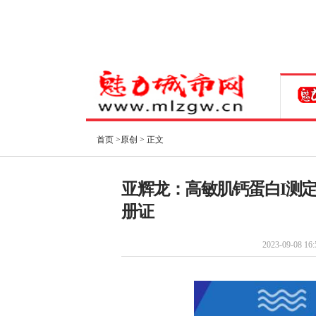
首页
>
原创
> 正文
亚辉龙：高敏肌钙蛋白I测
册证
2023-09-08 16: