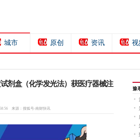
城市
原创
资讯
视
定试剂盒（化学发光法）获医疗器械注
豫
58:56
来源：搜狐号-南财快讯