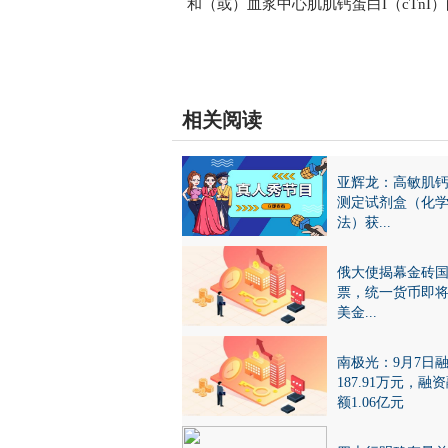
和（或）血浆中心肌肌钙蛋白I（cTn
关键词：
相关阅读
亚辉龙：高敏肌钙
测定试剂盒（化
法）获...
俄大使揭幕金砖
票，统一货币即
美金...
南极光：9月7日
187.91万元，融
额1.06亿元